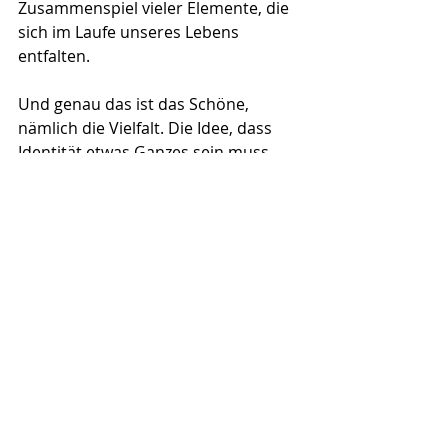
Zusammenspiel vieler Elemente, die 
sich im Laufe unseres Lebens 
entfalten.
Und genau das ist das Schöne, 
nämlich die Vielfalt. Die Idee, dass 
Identität etwas Ganzes sein muss, 
etwas Abgeschlossenes, ist eine 
Einbildung. Erst durch Offenheit für 
neue Ideen, durch den Austausch 
mit anderen und das bewusste 
Hinterfragen unserer eigenen 
Geschichte entsteht ein vielfältiges, 
authentisches Selbst.
Vielleicht sind wir am Ende wie 
Bäume, mit tiefen Wurzeln, aber 
Ästen, die sich in alle Richtungen 
strecken, biegsam genug, um dem 