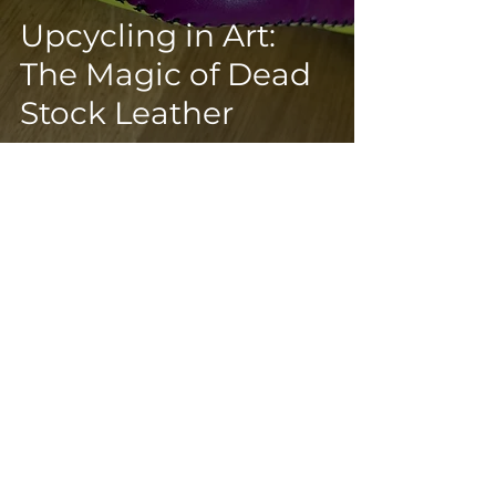
Upcycling in Art:
The Magic of Dead
Stock Leather
amrasavel
18. Feb. 2025
4 Min. Lesezeit
Embracing Passion:
My Journey into the
World of Jewelry